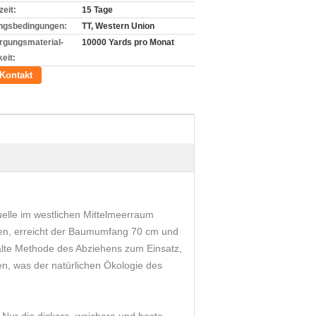
zeit:
15 Tage
ngsbedingungen:
TT, Western Union
rgungsmaterial-
10000 Yards pro Monat
eit:
Kontakt
l
uelle im westlichen Mittelmeerraum
erden, erreicht der Baumumfang 70 cm und
alte Methode des Abziehens zum Einsatz,
en, was der natürlichen Ökologie des