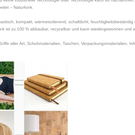
und keine industrielle Technologie oder Technologie kann es nachahmen.
eitet – Naturkork.
 elastisch, kompakt, wärmeisolierend, schalldicht, feuchtigkeitsbeständ
Kork ist zu 100 % abbaubar, recycelbar und kann wiedergewonnen und
riffe aller Art, Schuhmaterialien, Taschen, Verpackungsmaterialien, In