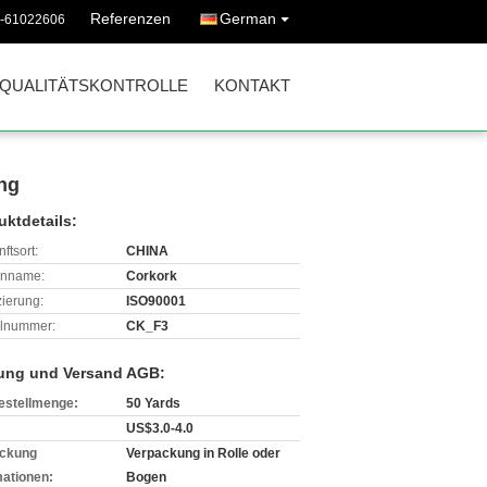
Referenzen
German
0-61022606
QUALITÄTSKONTROLLE
KONTAKT
ung
uktdetails:
ftsort:
CHINA
enname:
Corkork
izierung:
ISO90001
lnummer:
CK_F3
ung und Versand AGB:
estellmenge:
50 Yards
US$3.0-4.0
ckung
Verpackung in Rolle oder
mationen:
Bogen