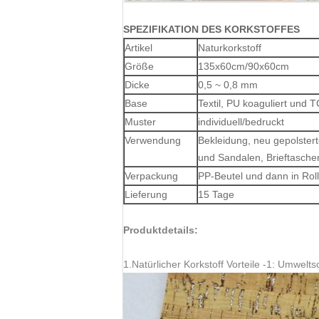
SPEZIFIKATION DES KORKSTOFFES
Artikel
Naturkorkstoff
Größe
135x60cm/90x60cm
Dicke
0,5 ~ 0,8 mm
Base
Textil, PU koaguliert und T
Muster
individuell/bedruckt
Verwendung
Bekleidung, neu gepolster
und Sandalen, Brieftasch
Verpackung
PP-Beutel und dann in Rol
Lieferung
15 Tage
Produktdetails:
1.Natürlicher Korkstoff Vorteile -1: Umwel