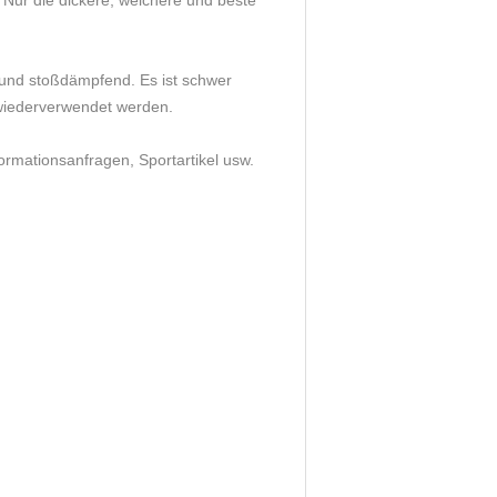
 Nur die dickere, weichere und beste
ig und stoßdämpfend. Es ist schwer
 wiederverwendet werden.
formationsanfragen, Sportartikel usw.