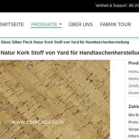
Vertrieb & Support :
86-2
TARTSEITE
PRODUKTE
ÜBER UNS
FABRIK TOUR
lanz Silber Fleck Natur Kork Stoff von Yard für Handtaschenherstellung
 Natur Kork Stoff von Yard für Handtaschenherstell
Prod
Herkun
Mark
Zertif
Model
Zahl
Min B
Preis:
Verpa
Infor