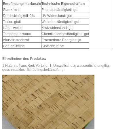
Empfindungsmerkmale
Technische Eigenschaften
Glanz: matt
Feuerbeständigkeit: gut
Durchsichtigkeit: 0%
UV-Widerstand: gut
Textur: glatt
Wetterbeständigkeit: gut
Härte: weich
Kratzwiderstand: gut
Temperatur: warm
Chemikalienbeständigkeit: gut
Akustik: moderat
Erneuerbare Energien: ja
Geruch: keine
Gewicht: leicht
Einzelheiten des Produkts:
1.Naturstoff aus Kork Vorteile -1: Umweltschutz, wasserdicht, ungiftig,
geschmacklos, Schädlingsbekämpfung.