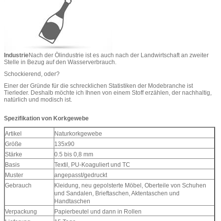
Industrie
Nach der Ölindustrie ist es auch nach der Landwirtschaft an zweiter
Stelle in Bezug auf den Wasserverbrauch.
Schockierend, oder?
Einer der Gründe für die schrecklichen Statistiken der Modebranche ist
Tierleder. Deshalb möchte ich Ihnen von einem Stoff erzählen, der nachhaltig,
natürlich und modisch ist.
Spezifikation von Korkgewebe
Artikel
Naturkorkgewebe
Größe
135x90
Stärke
0.5 bis 0,8 mm
Basis
Textil, PU-Koaguliert und TC
Muster
angepasst/gedruckt
Gebrauch
Kleidung, neu gepolsterte Möbel, Oberteile von Schuhen
und Sandalen, Brieftaschen, Aktentaschen und
Handtaschen
Verpackung
Papierbeutel und dann in Rollen