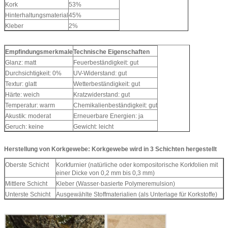
Kork
53%
Hinterhaltungsmaterial
45%
Kleber
2%
Empfindungsmerkmale
Technische Eigenschaften
Glanz: matt
Feuerbeständigkeit: gut
Durchsichtigkeit: 0%
UV-Widerstand: gut
Textur: glatt
Wetterbeständigkeit: gut
Härte: weich
Kratzwiderstand: gut
Temperatur: warm
Chemikalienbeständigkeit: gut
Akustik: moderat
Erneuerbare Energien: ja
Geruch: keine
Gewicht: leicht
Herstellung von Korkgewebe: Korkgewebe wird in 3 Schichten hergestellt
Oberste Schicht
Korkfurnier (natürliche oder kompositorische Korkfolien mit
einer Dicke von 0,2 mm bis 0,3 mm)
Mittlere Schicht
Kleber (Wasser-basierte Polymeremulsion)
Unterste Schicht
Ausgewählte Stoffmaterialien (als Unterlage für Korkstoffe)