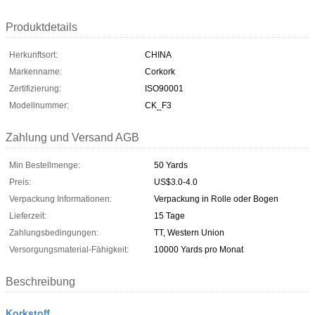
Produktdetails
Herkunftsort:
CHINA
Markenname:
Corkork
Zertifizierung:
ISO90001
Modellnummer:
CK_F3
Zahlung und Versand AGB
Min Bestellmenge:
50 Yards
Preis:
US$3.0-4.0
Verpackung Informationen:
Verpackung in Rolle oder Bogen
Lieferzeit:
15 Tage
Zahlungsbedingungen:
TT, Western Union
Versorgungsmaterial-Fähigkeit:
10000 Yards pro Monat
Beschreibung
Korkstoff