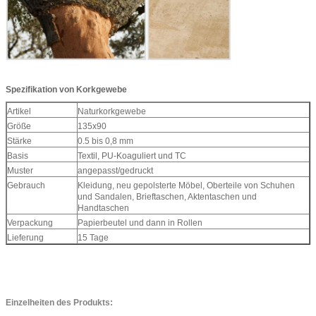
Spezifikation von Korkgewebe
Artikel
Naturkorkgewebe
Größe
135x90
Stärke
0.5 bis 0,8 mm
Basis
Textil, PU-Koaguliert und TC
Muster
angepasst/gedruckt
Gebrauch
Kleidung, neu gepolsterte Möbel, Oberteile von Schuhen
und Sandalen, Brieftaschen, Aktentaschen und
Handtaschen
Verpackung
Papierbeutel und dann in Rollen
Lieferung
15 Tage
Einzelheiten des Produkts: