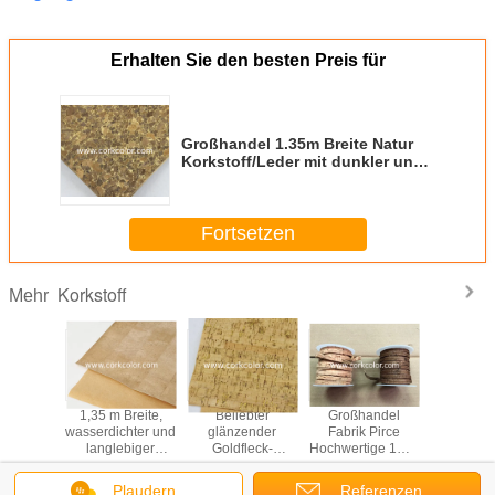
Erhalten Sie den besten Preis für
Großhandel 1.35m Breite Natur
Korkstoff/Leder mit dunkler und
goldener Farbe für Sofa, Telefon-
Cover-Making
Fortsetzen
Korkstoff
Mehr
anzliche
1,35 m Breite,
Beliebter
Großhandel
Popular
 breite
wasserdichter und
glänzender
Fabrik Pirce
Breite 
kleder in
langlebiger
Goldfleck-
Hochwertige 1mm
Granules
len
Naturkorkstoff/Leder
Naturkorkstoff/Leder
Breite Farbig
Korklede
für die Herstellung
für Tasche,
Weiches 100%
Yard Far
Plaudern
Referenzen