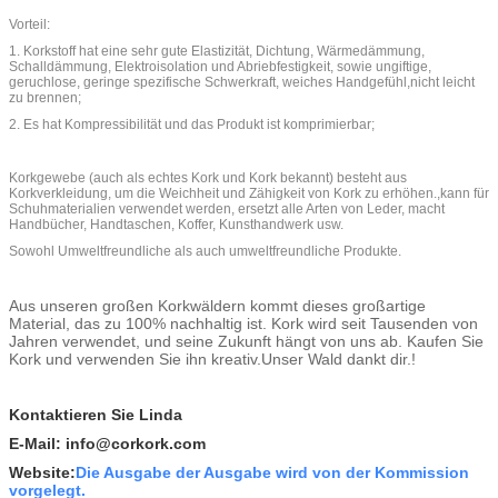
Vorteil:
1. Korkstoff hat eine sehr gute Elastizität, Dichtung, Wärmedämmung,
Schalldämmung, Elektroisolation und Abriebfestigkeit, sowie ungiftige,
geruchlose, geringe spezifische Schwerkraft, weiches Handgefühl,nicht leicht
zu brennen;
2. Es hat Kompressibilität und das Produkt ist komprimierbar;
Korkgewebe (auch als echtes Kork und Kork bekannt) besteht aus
Korkverkleidung, um die Weichheit und Zähigkeit von Kork zu erhöhen.,kann für
Schuhmaterialien verwendet werden, ersetzt alle Arten von Leder, macht
Handbücher, Handtaschen, Koffer, Kunsthandwerk usw.
Sowohl Umweltfreundliche als auch umweltfreundliche Produkte.
Aus unseren großen Korkwäldern kommt dieses großartige
Material, das zu 100% nachhaltig ist. Kork wird seit Tausenden von
Jahren verwendet, und seine Zukunft hängt von uns ab. Kaufen Sie
Kork und verwenden Sie ihn kreativ.Unser Wald dankt dir.!
Kontaktieren Sie Linda
E-Mail: info@corkork.com
Website:
Die Ausgabe der Ausgabe wird von der Kommission
vorgelegt.