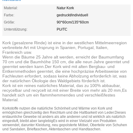
Material:
Natur Kork
Farbe:
gedruckt/individuell
Größe:
90*60cm/135*60cm
Unterstützung:
PU/TC
Kork (gesalzene Rinde) ist eine in der westlichen Mittelmeerregion
verbreitete Art mit Ursprung in Spanien, Portugal, Italien,
Frankreich usw.
Wenn die Bäume 25 Jahre alt werden, erreicht der Baumumfang
70 cm und die Baumhöhe 150 cm, die alle neun Jahre geerntet und
geerntet werden kann.Der Kork wird mit alten Bergbau- und
Entkernmethoden geerntet, die eine hochpräzise Arbeitsweise von
Fachleuten erfordert, sodass keine Abholzung erforderlich ist, was
der natürlichen Ökologie des Waldgebiets förderlich ist.
Kork ist ein reines natürliches Material, das zu 100% abbaubar,
recycelbar und recycelt ist.mit einer Breite von mehr als 20 mm,Es
handelt sich um ein flammhemmendes und verschleißfestes
Material.
Korkstoffe nutzen die natürliche Schönheit und Wärme von Kork und
ermöglichen gleichzeitig den Reichtum und die Haltbarkeit von Leder.Dieses
erstaunliche Gewebe ist anders als alle anderen und ist wirklich als natürlich
eingestuft, bleibt aber langlebigEs wird in einer Vielzahl von Produkten
verwendet, darunter Kleidung, neu gepolsterte Möbel, Oberteile von Schuhen
und Sandalen, Brieftaschen, Aktentaschen und Handtaschen.