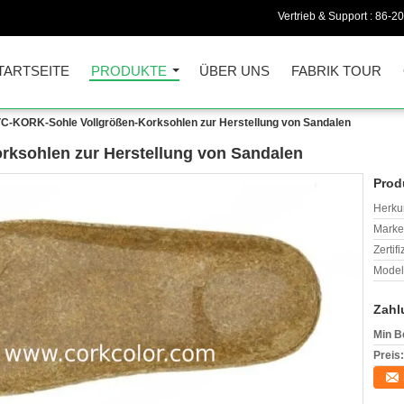
Vertrieb & Support :
86-2
TARTSEITE
PRODUKTE
ÜBER UNS
FABRIK TOUR
C-KORK-Sohle Vollgrößen-Korksohlen zur Herstellung von Sandalen
ksohlen zur Herstellung von Sandalen
Prod
Herkun
Mark
Zertif
Model
Zahl
Min B
Preis: