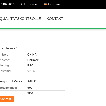
Referenzen
German
0-61022606
QUALITÄTSKONTROLLE
KONTAKT
uktdetails:
ftsort:
CHINA
enname:
Corkork
izierung:
BSCI
lnummer:
CK-IS
ung und Versand AGB:
estellmenge:
500
TBA
Kontakt