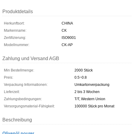
Produktdetails
Herkunftsort:
CHINA
Markenname:
CK
Zertifizierung:
ISO9001
Modellnummer:
CK-AP
Zahlung und Versand AGB
Min Bestellmenge:
2000 Stück
Preis:
0.5~0.8
Verpackung Informationen:
Umkartonverpackung
Lieferzeit:
2 bis 3 Wochen
Zahlungsbedingungen:
T/T, Western Union
Versorgungsmaterial-Fähigkeit:
100000 Stück pro Monat
Beschreibung
Olivenöl pourer