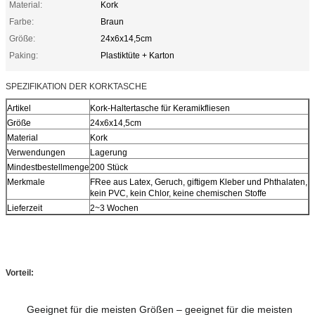
Material:
Kork
Farbe:
Braun
Größe:
24x6x14,5cm
Paking:
Plastiktüte + Karton
SPEZIFIKATION DER KORKTASCHE
Artikel
Kork-Haltertasche für Keramikfliesen
Größe
24x6x14,5cm
Material
Kork
Verwendungen
Lagerung
Mindestbestellmenge
200 Stück
Merkmale
F
Ree aus Latex, Geruch, giftigem Kleber und Phthalaten,
kein PVC, kein Chlor, keine chemischen Stoffe
Lieferzeit
2~3 Wochen
Vorteil:
Geeignet für die meisten Größen – geeignet für die meisten