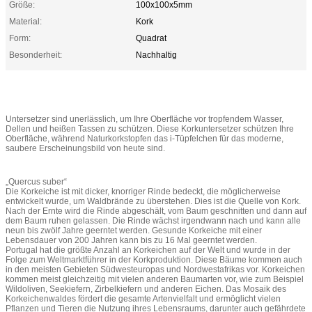
Größe:
100x100x5mm
Material:
Kork
Form:
Quadrat
Besonderheit:
Nachhaltig
Untersetzer sind unerlässlich, um Ihre Oberfläche vor tropfendem Wasser,
Dellen und heißen Tassen zu schützen. Diese Korkuntersetzer schützen Ihre
Oberfläche, während Naturkorkstopfen das i-Tüpfelchen für das moderne,
saubere Erscheinungsbild von heute sind.
„Quercus suber“
Die Korkeiche ist mit dicker, knorriger Rinde bedeckt, die möglicherweise
entwickelt wurde, um Waldbrände zu überstehen. Dies ist die Quelle von Kork.
Nach der Ernte wird die Rinde abgeschält, vom Baum geschnitten und dann auf
dem Baum ruhen gelassen. Die Rinde wächst irgendwann nach und kann alle
neun bis zwölf Jahre geerntet werden. Gesunde Korkeiche mit einer
Lebensdauer von 200 Jahren kann bis zu 16 Mal geerntet werden.
Portugal hat die größte Anzahl an Korkeichen auf der Welt und wurde in der
Folge zum Weltmarktführer in der Korkproduktion. Diese Bäume kommen auch
in den meisten Gebieten Südwesteuropas und Nordwestafrikas vor. Korkeichen
kommen meist gleichzeitig mit vielen anderen Baumarten vor, wie zum Beispiel
Wildoliven, Seekiefern, Zirbelkiefern und anderen Eichen. Das Mosaik des
Korkeichenwaldes fördert die gesamte Artenvielfalt und ermöglicht vielen
Pflanzen und Tieren die Nutzung ihres Lebensraums, darunter auch gefährdete