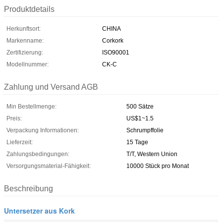
Produktdetails
Herkunftsort:
CHINA
Markenname:
Corkork
Zertifizierung:
ISO90001
Modellnummer:
CK-C
Zahlung und Versand AGB
Min Bestellmenge:
500 Sätze
Preis:
US$1~1.5
Verpackung Informationen:
Schrumpffolie
Lieferzeit:
15 Tage
Zahlungsbedingungen:
T/T, Western Union
Versorgungsmaterial-Fähigkeit:
10000 Stück pro Monat
Beschreibung
Untersetzer aus Kork