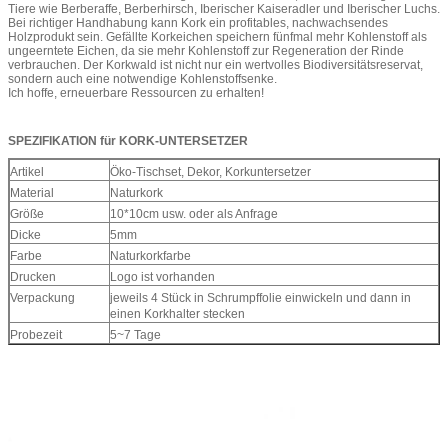
Tiere wie Berberaffe, Berberhirsch, Iberischer Kaiseradler und Iberischer Luchs.
Bei richtiger Handhabung kann Kork ein profitables, nachwachsendes
Holzprodukt sein. Gefällte Korkeichen speichern fünfmal mehr Kohlenstoff als
ungeerntete Eichen, da sie mehr Kohlenstoff zur Regeneration der Rinde
verbrauchen. Der Korkwald ist nicht nur ein wertvolles Biodiversitätsreservat,
sondern auch eine notwendige Kohlenstoffsenke.
Ich hoffe, erneuerbare Ressourcen zu erhalten!
SPEZIFIKATION für KORK-UNTERSETZER
Artikel
Öko-Tischset, Dekor, Korkuntersetzer
Material
Naturkork
Größe
10*10cm usw. oder als Anfrage
Dicke
5mm
Farbe
Naturkorkfarbe
Drucken
Logo ist vorhanden
Verpackung
jeweils 4 Stück in Schrumpffolie einwickeln und dann in
einen Korkhalter stecken
Probezeit
5~7 Tage