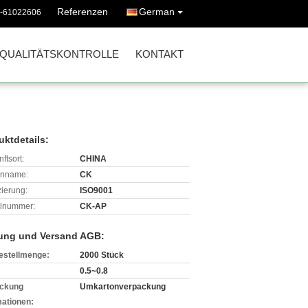
Referenzen
German
0-61022606
QUALITÄTSKONTROLLE
KONTAKT
uktdetails:
ftsort:
CHINA
enname:
CK
izierung:
ISO9001
lnummer:
CK-AP
ung und Versand AGB:
estellmenge:
2000 Stück
0.5~0.8
ckung
Umkartonverpackung
mationen: