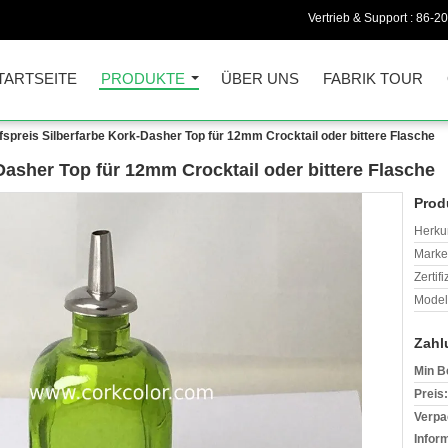
Vertrieb & Support :
86-2
TARTSEITE
PRODUKTE
ÜBER UNS
FABRIK TOUR
fspreis Silberfarbe Kork-Dasher Top für 12mm Crocktail oder bittere Flasche
Dasher Top für 12mm Crocktail oder bittere Flasche
Prod
Herkun
Mark
Zertif
Model
Zahl
Min B
Preis:
Verpa
Infor