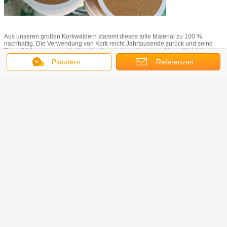
Aus unseren großen Korkwäldern stammt dieses tolle Material zu 100 %
nachhaltig. Die Verwendung von Kork reicht Jahrtausende zurück und seine
Zukunft hängt von uns ab. Kork kaufen und kreativ nutzen. Unser Wald dankt
Ihnen!
Plaudern
Referenzen
Corkork Co., Ltd.
Industriegebiet Shenshan, Kanton, China
Tel.: 86-20-61022606
Fax: 86-20-61022607
Web:
http://www.corkcolor.com/
E-Mail: info@corkork.com
selbstklebender Kork
Korkklebstoff
Kork
Umbauten:
,
,
Erhalten Sie den besten Preis für
Werksgroßhandelspreis
4'Adhesive Hexagon Cork Pad für
Keramikunterlage in Naturfarbe