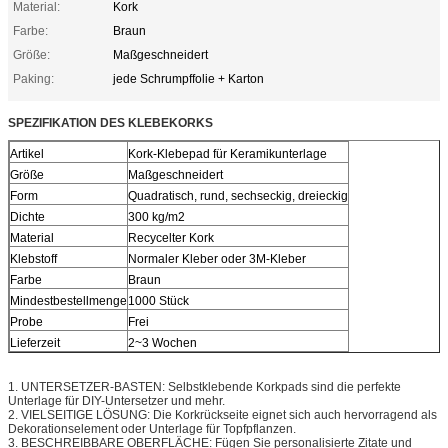
Material:
Kork
Farbe:
Braun
Größe:
Maßgeschneidert
Paking:
jede Schrumpffolie + Karton
SPEZIFIKATION DES KLEBEKORKS
Artikel
Kork-Klebepad für Keramikunterlage
Größe
Maßgeschneidert
Form
Quadratisch, rund, sechseckig, dreieckig
Dichte
300 kg/m2
Material
Recycelter Kork
Klebstoff
Normaler Kleber oder 3M-Kleber
Farbe
Braun
Mindestbestellmenge
1000 Stück
Probe
Frei
Lieferzeit
2~3 Wochen
1. UNTERSETZER-BASTEN: Selbstklebende Korkpads sind die perfekte
Unterlage für DIY-Untersetzer und mehr.
2. VIELSEITIGE LÖSUNG: Die Korkrückseite eignet sich auch hervorragend als
Dekorationselement oder Unterlage für Topfpflanzen.
3. BESCHREIBBARE OBERFLÄCHE: Fügen Sie personalisierte Zitate und