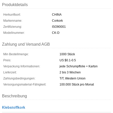
Produktdetails
Herkunftsort:
CHINA
Markenname:
Corkork
Zertifizierung:
ISO90001
Modellnummer:
CK-D
Zahlung und Versand AGB
Min Bestellmenge:
1000 Stück
Preis:
US $0.1-0.5
Verpackung Informationen:
jede Schrumpffolie + Karton
Lieferzeit:
2 bis 3 Wochen
Zahlungsbedingungen:
T/T, Western Union
Versorgungsmaterial-Fähigkeit:
100.000 Stück pro Monat
Beschreibung
Klebstoffkork