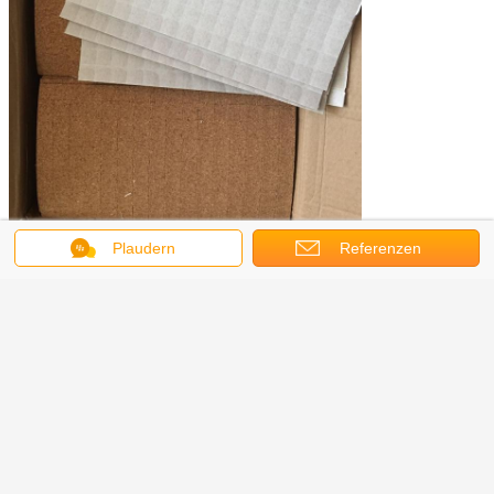
Plaudern
Referenzen
Aus unseren großen Korkwäldern stammt dieses tolle Material zu 100 %
nachhaltig. Die Verwendung von Kork reicht Jahrtausende zurück und seine
Zukunft hängt von uns ab. Kork kaufen und kreativ nutzen. Unser Wald dankt
Ihnen!
Corkork Co., Ltd.
Industriegebiet Shenshan, Kanton, China
Tel.: 86-20-61022606
Fax: 86-20-61022607
Web:
http://www.corkcolor.com/
E-Mail: info@corkork.com