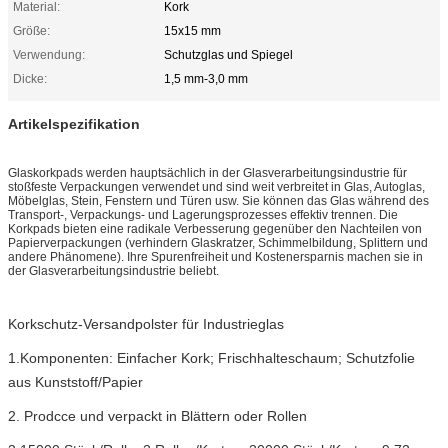
Material:
Kork
Größe:
15x15 mm
Verwendung:
Schutzglas und Spiegel
Dicke:
1,5 mm-3,0 mm
Artikelspezifikation
Glaskorkpads werden hauptsächlich in der Glasverarbeitungsindustrie für
stoßfeste Verpackungen verwendet und sind weit verbreitet in Glas, Autoglas,
Möbelglas, Stein, Fenstern und Türen usw. Sie können das Glas während des
Transport-, Verpackungs- und Lagerungsprozesses effektiv trennen. Die
Korkpads bieten eine radikale Verbesserung gegenüber den Nachteilen von
Papierverpackungen (verhindern Glaskratzer, Schimmelbildung, Splittern und
andere Phänomene). Ihre Spurenfreiheit und Kostenersparnis machen sie in
der Glasverarbeitungsindustrie beliebt.
Korkschutz-Versandpolster für Industrieglas
1.Komponenten: Einfacher Kork; Frischhalteschaum; Schutzfolie
aus Kunststoff/Papier
2. Prodcce und verpackt in Blättern oder Rollen