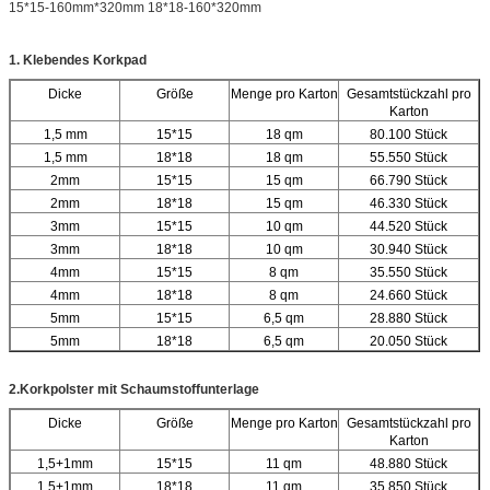
15*15-160mm*320mm 18*18-160*320mm
1. Klebendes Korkpad
Dicke
Größe
Menge pro Karton
Gesamtstückzahl pro
Karton
1,5 mm
15*15
18 qm
80.100 Stück
1,5 mm
18*18
18 qm
55.550 Stück
2mm
15*15
15 qm
66.790 Stück
2mm
18*18
15 qm
46.330 Stück
3mm
15*15
10 qm
44.520 Stück
3mm
18*18
10 qm
30.940 Stück
4mm
15*15
8 qm
35.550 Stück
4mm
18*18
8 qm
24.660 Stück
5mm
15*15
6,5 qm
28.880 Stück
5mm
18*18
6,5 qm
20.050 Stück
2.Korkpolster mit Schaumstoffunterlage
Dicke
Größe
Menge pro Karton
Gesamtstückzahl pro
Karton
1,5+1mm
15*15
11 qm
48.880 Stück
1,5+1mm
18*18
11 qm
35.850 Stück