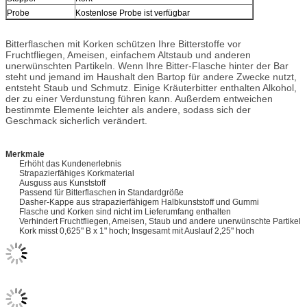
Probe
Kostenlose Probe ist verfügbar
Bitterflaschen mit Korken schützen Ihre Bitterstoffe vor
Fruchtfliegen, Ameisen, einfachem Altstaub und anderen
unerwünschten Partikeln. Wenn Ihre Bitter-Flasche hinter der Bar
steht und jemand im Haushalt den Bartop für andere Zwecke nutzt,
entsteht Staub und Schmutz. Einige Kräuterbitter enthalten Alkohol,
der zu einer Verdunstung führen kann. Außerdem entweichen
bestimmte Elemente leichter als andere, sodass sich der
Geschmack sicherlich verändert.
Merkmale
Erhöht das Kundenerlebnis
Strapazierfähiges Korkmaterial
Ausguss aus Kunststoff
Passend für Bitterflaschen in Standardgröße
Dasher-Kappe aus strapazierfähigem Halbkunststoff und Gummi
Flasche und Korken sind nicht im Lieferumfang enthalten
Verhindert Fruchtfliegen, Ameisen, Staub und andere unerwünschte Partikel
Kork misst 0,625" B x 1" hoch; Insgesamt mit Auslauf 2,25" hoch