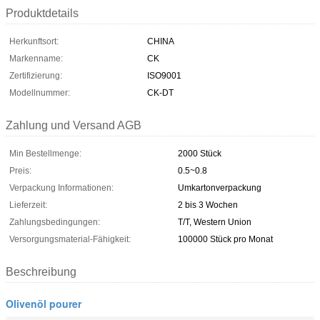
Produktdetails
Herkunftsort:
CHINA
Markenname:
CK
Zertifizierung:
ISO9001
Modellnummer:
CK-DT
Zahlung und Versand AGB
Min Bestellmenge:
2000 Stück
Preis:
0.5~0.8
Verpackung Informationen:
Umkartonverpackung
Lieferzeit:
2 bis 3 Wochen
Zahlungsbedingungen:
T/T, Western Union
Versorgungsmaterial-Fähigkeit:
100000 Stück pro Monat
Beschreibung
Olivenöl pourer