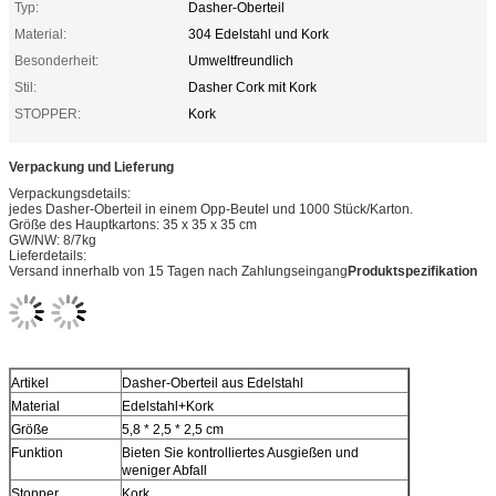
Typ:
Dasher-Oberteil
Material:
304 Edelstahl und Kork
Besonderheit:
Umweltfreundlich
Stil:
Dasher Cork mit Kork
STOPPER:
Kork
Verpackung und Lieferung
Verpackungsdetails:
jedes Dasher-Oberteil in einem Opp-Beutel und 1000 Stück/Karton.
Größe des Hauptkartons: 35 x 35 x 35 cm
GW/NW: 8/7kg
Lieferdetails:
Versand innerhalb von 15 Tagen nach Zahlungseingang
Produktspezifikation
Artikel
Dasher-Oberteil aus Edelstahl
Ma
terial
Edelstahl+Kork
Größe
5,8 * 2,5 * 2,5 cm
Funktion
Bieten Sie kontrolliertes Ausgießen und
weniger Abfall
Stopper
Kork