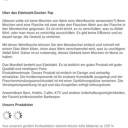
Über das Edelstahl-Dasher-Top
(Warum sollte ich beim Mischen von Wein eine Weinflasche verwenden?) Beim
Mischen wird eine Flasche mit zwei oder drei Flaschen Wein aus der Flasche in
den Messbecher gegossen. Es ist nicht leicht, es zu verschütten, was zu Abfall
führt, oder man muss es vorsichtig ausschütten. Es gibt keine Effizienz und es
dauert lange, die Geduld zu verlieren.
Mit dieser Weinflasche können Sie den Messbecher einfach und schnell mit
einem Glas Wein füllen, ohne dass Wein verschwendet wird, was zu unnötigem
Abfall führt. Daher ist es notwendig, dieses Getränk beim Mischen im Mund zu
haben.
Das Mundteil besteht aus Edelstahl. Es ist wirklich ein gutes Produkt mit guter
Qualität und niedrigem Preis.
Produktmerkmale: Dieses Produkt ist einfach im Design und vielseitig
einsetzbar. Die Korkkomponente ist für essbare Kunststoffe ausgelegt und der
Flaschenmündungsanschlussteil ist mit einer Gasführungsdüse versehen. Die
Versiegelungswirkung ist gut und das Ausgießen erfolgt reibungsloser.
Anwendbare Bars, Hotels, Cafés, KTV und andere Unterhaltungsmöglichkeiten,
der Favorit professioneller Barkeeper.
Unsere Produktion
Aus unseren großen Korkwäldern stammt dieses tolle Material zu 100 %