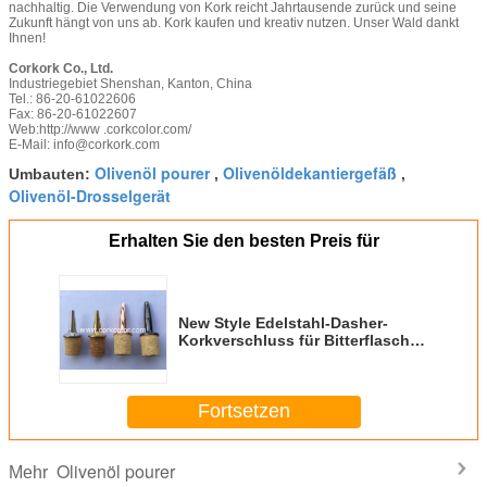
nachhaltig. Die Verwendung von Kork reicht Jahrtausende zurück und seine
Zukunft hängt von uns ab. Kork kaufen und kreativ nutzen. Unser Wald dankt
Ihnen!
Corkork Co., Ltd.
Industriegebiet Shenshan, Kanton, China
Tel.: 86-20-61022606
Fax: 86-20-61022607
Web:
http://www .corkcolor.com/
E-Mail: info@corkork.com
Olivenöl pourer
Olivenöldekantiergefäß
Umbauten:
,
,
Olivenöl-Drosselgerät
Erhalten Sie den besten Preis für
New Style Edelstahl-Dasher-
Korkverschluss für Bitterflaschen
mit 19–20 mm Durchmesser
Fortsetzen
Olivenöl pourer
Mehr