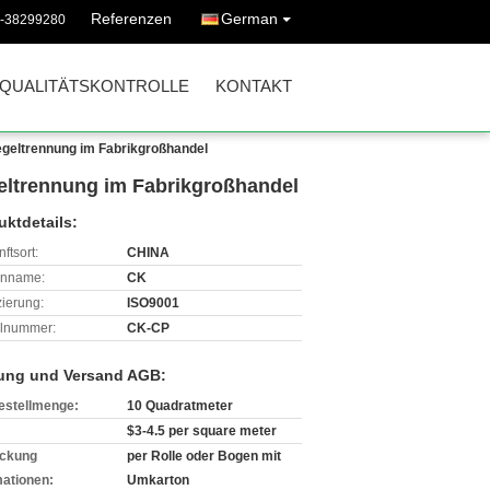
Referenzen
German
0-38299280
QUALITÄTSKONTROLLE
KONTAKT
egeltrennung im Fabrikgroßhandel
geltrennung im Fabrikgroßhandel
uktdetails:
ftsort:
CHINA
enname:
CK
izierung:
ISO9001
lnummer:
CK-CP
ung und Versand AGB:
estellmenge:
10 Quadratmeter
$3-4.5 per square meter
ckung
per Rolle oder Bogen mit
mationen:
Umkarton