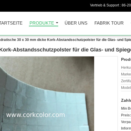
Vertrieb & Support :
86-2
TARTSEITE
PRODUKTE
ÜBER UNS
FABRIK TOUR
dratische 30 x 30 mm dicke Kork-Abstandsschutzpolster für die Glas- und Spi
Kork-Abstandsschutzpolster für die Glas- und Spie
Prod
Herkun
Mark
Zertif
Model
Zahl
Min B
Preis:
Verpa
Infor