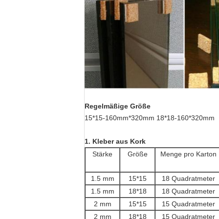
Regelmäßige Größe
15*15-160mm*320mm 18*18-160*320mm
1. Kleber aus Kork
Stärke
Größe
Menge pro Karton
1.5 mm
15*15
18 Quadratmeter
1.5 mm
18*18
18 Quadratmeter
2 mm
15*15
15 Quadratmeter
2 mm
18*18
15 Quadratmeter