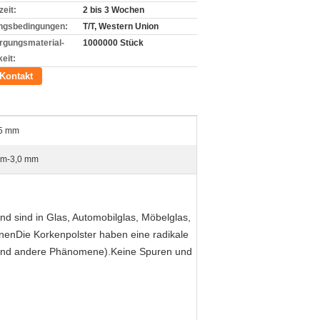
zeit:
2 bis 3 Wochen
ngsbedingungen:
T/T, Western Union
rgungsmaterial-
1000000 Stück
eit:
Kontakt
5 mm
mm-3,0 mm
d sind in Glas, Automobilglas, Möbelglas,
nnenDie Korkenpolster haben eine radikale
 und andere Phänomene).Keine Spuren und