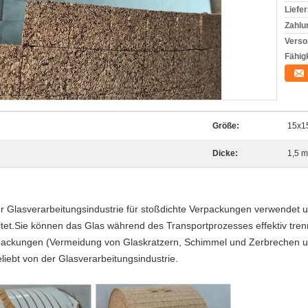
Liefer
Zahlu
Verso
Fähigk
Größe:
15x1
Dicke:
1,5 
r Glasverarbeitungsindustrie für stoßdichte Verpackungen verwendet un
itet.Sie können das Glas während des Transportprozesses effektiv tre
rpackungen (Vermeidung von Glaskratzern, Schimmel und Zerbrechen
iebt von der Glasverarbeitungsindustrie.